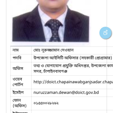
নাম
মোঃ নূরুজ্জামান দেওয়ান
পদবি
উপজেলা আইসিটি অফিসার (সহকারী প্রোগ্রামার)
তথ্য ও যোগাযোগ প্রযুক্তি অধিদপ্তর, উপজেলা কার্
অফিস
সদর, চাঁপাইনবাবগঞ্জ
ওয়েব
http://doict.chapainawabganjsadar.chap
পোর্টল
ইমেইল
nuruzzaman.dewan
@doict.gov.bd
ফোন
০১৫৫০০২৮২৬২
(অফিস)