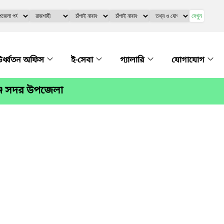
দেখুন
র্ধ্বতন অফিস
ই-সেবা
গ্যালারি
যোগাযোগ
গঞ্জ সদর উপজেলা