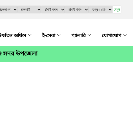
দেখুন
র্ধ্বতন অফিস
ই-সেবা
গ্যালারি
যোগাযোগ
গঞ্জ সদর উপজেলা