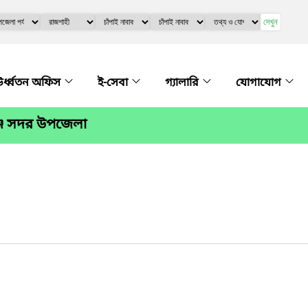
দেখুন
র্ধ্বতন অফিস
ই-সেবা
গ্যালারি
যোগাযোগ
গঞ্জ সদর উপজেলা